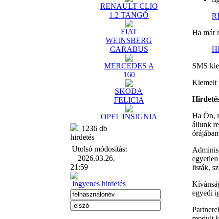
RENAULT CLIO
1.2 TANGÓ
R
FIAT
Ha már r
WEINSBERG
CARABUS
H
MERCEDES A
SMS kiem
160
Kiemelt 
SKODA
Hirdeté
FELICIA
Ha Ön, m
OPEL INSIGNIA
állunk r
1236 db
órájában 
hirdetés
Utolsó módosítás:
Adminisz
2026.03.26.
egyetlen
21:59
listák, s
ingyenes hirdetés
Kívánság 
egyedi ig
Partnere
modult k