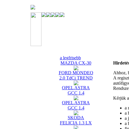
a legfrisebb
MAZDA CX-30
Hirdeté
FORD MONDEO
Ahhoz, h
2.0 TdCi TREND
A regisz
autófigy
OPEL ASTRA
Rendszer
GCC 1.4
Kérjük az
OPEL ASTRA
GCC 1.4
a 
a 
SKODA
a 
FELICIA 1.3 LX
a 
fi