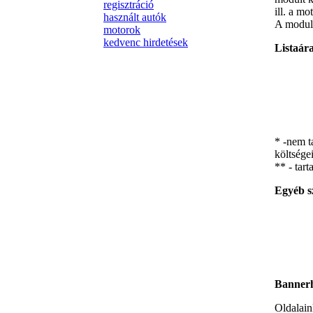
regisztráció
ill. a mo
használt autók
A modul 
motorok
kedvenc hirdetések
Listaár
* -nem t
költségei
** - tar
Egyéb s
Bannerh
Oldalain