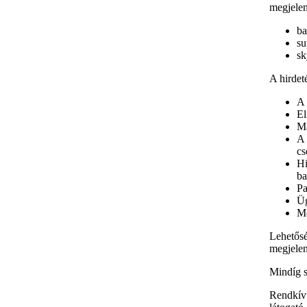
megjelen
ba
su
sk
A hirdet
A 
El
Ma
A 
cs
Hi
ba
Pa
Ü
Me
Lehetősé
megjelen
Mindíg s
Rendkívü