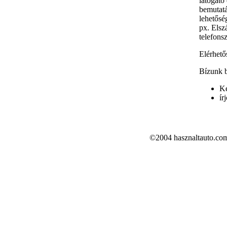
látogató 
bemutatá
lehetősé
px. Elsz
telefons
Elérhető
Bízunk b
Ké
ír
©2004 hasznaltauto.co