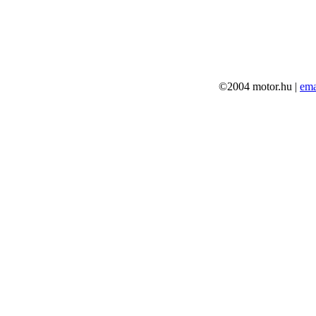
©2004 motor.hu |
ema