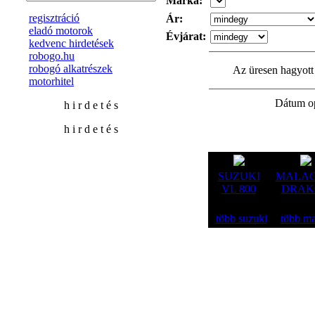
Márka:
regisztráció
Ár:
eladó motorok
Évjárat:
kedvenc hirdetések
robogo.hu
robogó alkatrészek
Az üresen hagyott 
motorhitel
Dátum o
h i r d e t é s
h i r d e t é s
SUZUKI
MALAG
VL 800
DRAK
több suzuki
több ma